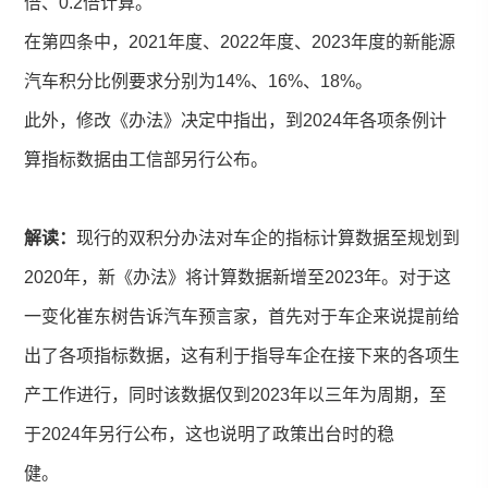
倍、0.2倍计算。
在第四条中，2021年度、2022年度、2023年度的新能源
汽车积分比例要求分别为14%、16%、18%。
此外，修改《办法》决定中指出，到2024年各项条例计
算指标数据由工信部另行公布。
解读：
现行的双积分办法对车企的指标计算数据至规划到
2020年，新《办法》将计算数据新增至2023年。对于这
一变化崔东树告诉汽车预言家，首先对于车企来说提前给
出了各项指标数据，这有利于指导车企在接下来的各项生
产工作进行，同时该数据仅到2023年以三年为周期，至
于2024年另行公布，这也说明了政策出台时的稳
健。