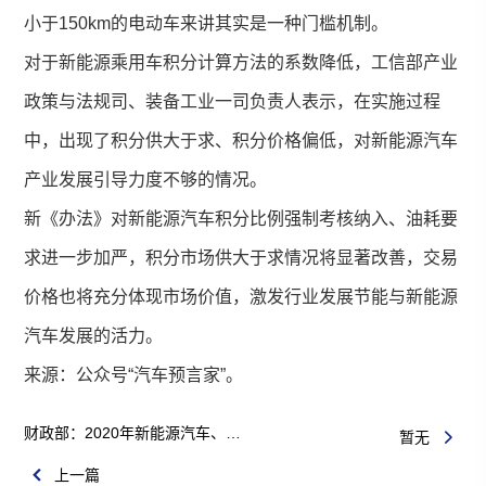
小于150km的电动车来讲其实是一种门槛机制。
对于新能源乘用车积分计算方法的系数降低，工信部产业
政策与法规司、装备工业一司负责人表示，在实施过程
中，出现了积分供大于求、积分价格偏低，对新能源汽车
产业发展引导力度不够的情况。
新《办法》对新能源汽车积分比例强制考核纳入、油耗要
求进一步加严，积分市场供大于求情况将显著改善，交易
价格也将充分体现市场价值，激发行业发展节能与新能源
汽车发展的活力。
来源：公众号“汽车预言家”。
财政部：2020年新能源汽车、充电桩补贴资金的申请和发放
暂无
上一篇