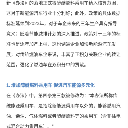
新《办法》的落地正式将醇醚燃料乘用车纳入核算范围，
这对于新能源汽车行业十分利好；此外，政策的具体数据
标准延续到2023年，对于车企未来的三年生产具有指导
意义；随着节能减排计划的深入推进，政策对于三年的标
准也是逐年加严上档，这也倒逼企业加快新能源汽车发
展；对传统燃油车企来说，丰富了正积分关联企业的转让
范围，强化了燃油车在双积分中的贡献。
1. 增加醇醚燃料乘用车 促进汽车能源多元化
在《办法》中，第四条第三款被修改为：“本办法所称传
统能源乘用车，是指除新能源乘用车以外的，能够燃用汽
油、柴油、气体燃料或者醇醚燃料等的乘用车（含非插电
式混合动力乘用车）。”