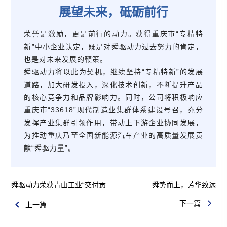
展望未来，砥砺前行
荣誉是激励，更是前行的动力。获得重庆市“专精特
新”中小企业认定，既是对舜驱动力过去努力的肯定，
也是对未来发展的鞭策。
舜驱动力将以此为契机，继续坚持“专精特新”的发展
道路，加大研发投入，深化技术创新，不断提升产品
的核心竞争力和品牌影响力。同时，公司将积极响应
重庆市“33618”现代制造业集群体系建设号召，充分
发挥产业集群引领作用，带动上下游企业协同发展，
为推动重庆乃至全国新能源汽车产业的高质量发展贡
献“舜驱力量”。
舜驱动力荣获青山工业“交付贡献奖”：保质保量，是对客户信任最好的回应
舜势而上，芳华致远
下一篇
上一篇