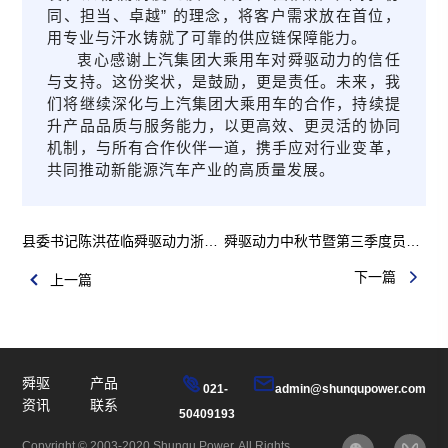
同、担当、卓越” 的理念，将客户需求放在首位，
用专业与汗水铸就了可靠的供应链保障能力。
衷心感谢上汽集团大乘用车对舜驱动力的信任
与支持。这份奖状，是鼓励，更是责任。未来，我
们将继续深化与上汽集团大乘用车的合作，持续提
升产品品质与服务能力，以更高效、更灵活的协同
机制，与所有合作伙伴一道，携手应对行业变革，
共同推动新能源汽车产业的高质量发展。
县委书记陈洪莅临舜驱动力浙江工厂调研 勉励企业把握机遇做大做强
舜驱动力中秋节暨第三季度员工生日会圆满成功
下一篇
上一篇
舜驱
产品
021-
admin@shunqupower.com
资讯
联系
50409193
Copyright © 2003-2020 Shunqu Power, All Rights