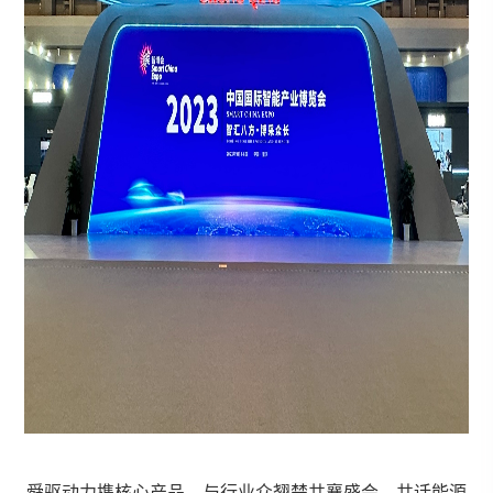
舜驱动力携核心产品，与行业众翘楚共襄盛会，共话能源