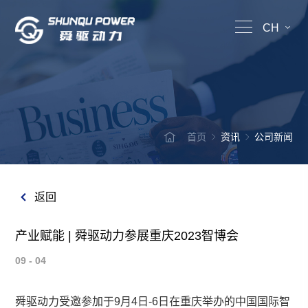
CH
首页
资讯
公司新闻
返回
产业赋能 | 舜驱动力参展重庆2023智博会
09 - 04
舜驱动力受邀参加于9月4日-6日在重庆举办的中国国际智