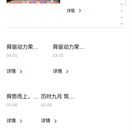
赛第一名
详情
舜驱动力荣获青山工业“交付贡献奖”：保质保量，是对客户信任最好的回应
舜驱动力荣膺重庆市“专精特新”中小企业称号
04-01
03-31
详情
详情
舜势而上，芳华致远
历时九月 筑梦成真 | 舜驱动力浙江工厂圆满竣工，智造未来正式启航
03-06
02-06
详情
详情