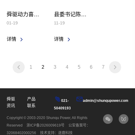
舜驱动力喜获上汽集团“协同合作杰出奖” —— 以卓越保障能力赢得客户高度赞誉
县委书记陈洪莅临舜驱动力浙江工厂调研 勉励企业把握机遇做大做强
01-19
11-19
详情
详情
1
2
3
4
5
6
7
舜驱
产品
021-
admin@shunqupower.com
资讯
联系
50409193
Copyright © 2003-2020 Shunqu Power, All Rights
Reserved
浙ICP备2026009619号
公安备案号：
32068402000256
技术支持：逐鹿科技