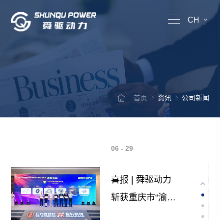
CH
首页
资讯
公司新闻
06 - 29
喜报 | 舜驱动力
斩获重庆市“渝创
渝新”创业创新大